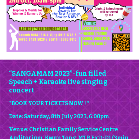
“SANGAMAM 2023”-fun filled
Speech + Karaoke live singing
concert
*BOOK YOUR TICKETS NOW ! *
Date: Saturday, 8th July 2023, 6:00pm
Venue: Christian Family Service Centre
Auditorium, Kwun Tong. MTR Exit: D1 (3min